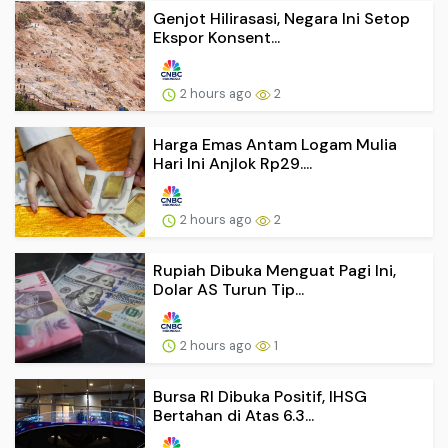
Genjot Hilirasasi, Negara Ini Setop
Ekspor Konsent...
2 hours ago
2
Harga Emas Antam Logam Mulia
Hari Ini Anjlok Rp29....
2 hours ago
2
Rupiah Dibuka Menguat Pagi Ini,
Dolar AS Turun Tip...
2 hours ago
1
Bursa RI Dibuka Positif, IHSG
Bertahan di Atas 6.3...