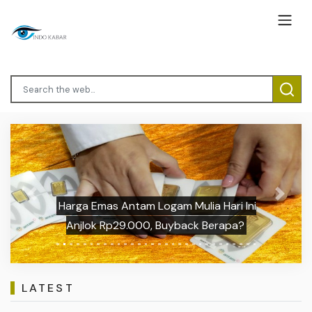
Previous
Next
Harga Emas Antam Logam Mulia Hari Ini
Anjlok Rp29.000, Buyback Berapa?
LATEST