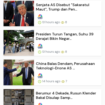
Senjata AS Disebut "Sakaratul
Maut", Trump dan Pen...
13 hours ago
8
Presiden Turun Tangan, Suhu 39
Derajat Bikin Negar...
13 hours ago
8
China Balas Dendam, Perusahaan
Teknologi-Drone AS ...
14 hours ago
7
Berumur 4 Dekade, Rusun Klender
Bakal Disulap Samp...