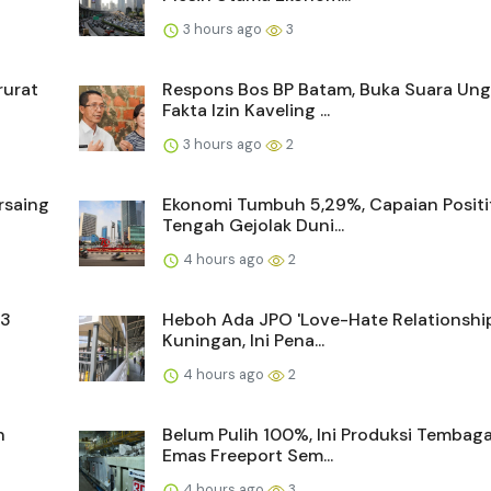
3 hours ago
3
rurat
Respons Bos BP Batam, Buka Suara Un
Fakta Izin Kaveling ...
3 hours ago
2
rsaing
Ekonomi Tumbuh 5,29%, Capaian Positif
Tengah Gejolak Duni...
4 hours ago
2
 3
Heboh Ada JPO 'Love-Hate Relationship
Kuningan, Ini Pena...
4 hours ago
2
n
Belum Pulih 100%, Ini Produksi Tembag
Emas Freeport Sem...
4 hours ago
3