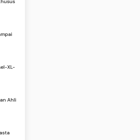
Khusus
ampai
sel-XL-
an Ahli
asta