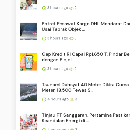
3 hours ago
2
Potret Pesawat Kargo DHL Mendarat Da
Usai Tabrak Objek ...
3 hours ago
3
Gap Kredit RI Capai Rp1.650 T, Pindar Be
dengan Pinjol...
3 hours ago
2
Tsunami Dahsyat 40 Meter Dikira Cuma
Meter, 18.500 Tewas S...
4 hours ago
3
Tinjau FT Sanggaran, Pertamina Pastika
Keandalan Energi di ...
4 hours ago
3