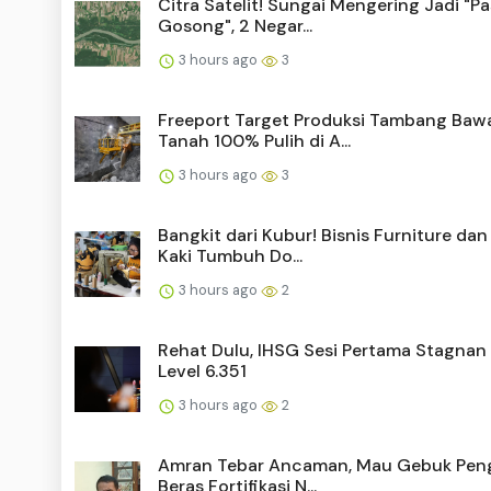
Citra Satelit! Sungai Mengering Jadi "Pa
Gosong", 2 Negar...
3 hours ago
3
Freeport Target Produksi Tambang Baw
Tanah 100% Pulih di A...
3 hours ago
3
Bangkit dari Kubur! Bisnis Furniture dan
Kaki Tumbuh Do...
3 hours ago
2
Rehat Dulu, IHSG Sesi Pertama Stagnan 
Level 6.351
3 hours ago
2
Amran Tebar Ancaman, Mau Gebuk Pen
Beras Fortifikasi N...