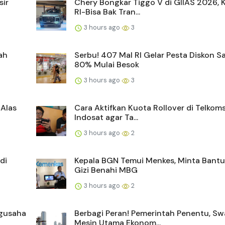
sir
Chery Bongkar Tiggo V di GIIAS 2026, 
RI-Bisa Bak Tran...
3 hours ago
3
ah
Serbu! 407 Mal RI Gelar Pesta Diskon S
80% Mulai Besok
3 hours ago
3
 Alas
Cara Aktifkan Kuota Rollover di Telkom
Indosat agar Ta...
3 hours ago
2
di
Kepala BGN Temui Menkes, Minta Bantu
Gizi Benahi MBG
3 hours ago
2
gusaha
Berbagi Peran! Pemerintah Penentu, Sw
Mesin Utama Ekonom...