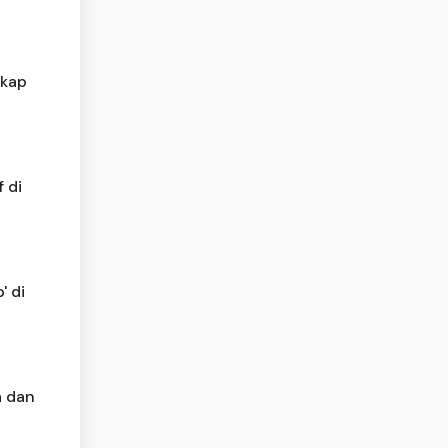
gkap
 di
' di
a dan