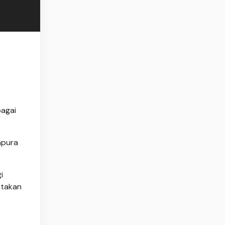
bagai
apura
i
atakan