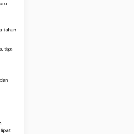
aru
ua tahun
, tiga
 dan
n
lipat