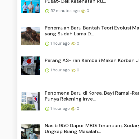
Pusat-Cek Kesehatan Ru...
52 minutes ago
0
Penemuan Baru Bantah Teori Evolusi M
yang Sudah Lama D...
1 hour ago
0
Perang AS-Iran Kembali Makan Korban 
1 hour ago
0
Fenomena Baru di Korea, Bayi Ramai-Ra
Punya Rekening Inve...
1 hour ago
0
Nasib 950 Dapur MBG Terancam, Sudar
Ungkap Biang Masalah...