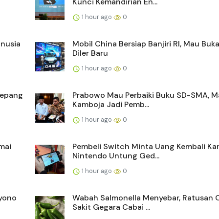
Kunci Kemandirian En...
1 hour ago
0
anusia
Mobil China Bersiap Banjiri RI, Mau Buk
Diler Baru
1 hour ago
0
Jepang
Prabowo Mau Perbaiki Buku SD-SMA, Ma
Kamboja Jadi Pemb...
1 hour ago
0
mai
Pembeli Switch Minta Uang Kembali Ka
Nintendo Untung Ged...
1 hour ago
0
yono
Wabah Salmonella Menyebar, Ratusan 
Sakit Gegara Cabai ...