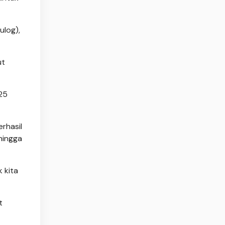
ulog),
ut
25
rhasil
hingga
 kita
t