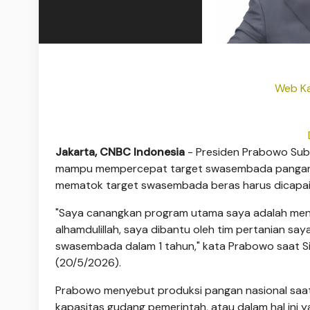
Web Ka
Jakarta, CNBC Indonesia
- Presiden Prabowo Subi
mampu mempercepat target swasembada pangan kh
mematok target swasembada beras harus dicapai
"Saya canangkan program utama saya adalah men
alhamdulillah, saya dibantu oleh tim pertanian say
swasembada dalam 1 tahun," kata Prabowo saat S
(20/5/2026).
Prabowo menyebut produksi pangan nasional saat i
kapasitas gudang pemerintah, atau dalam hal ini y