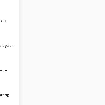
a 80
laysia-
rena
Orang