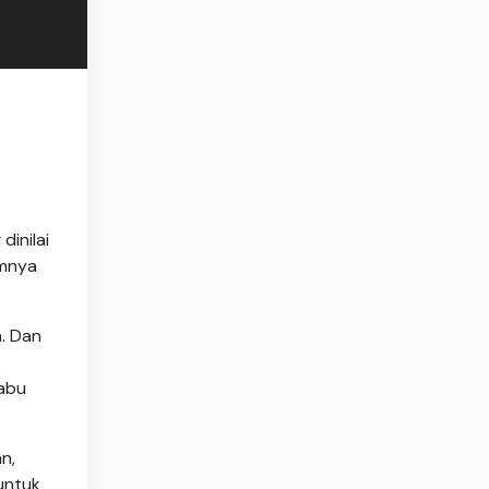
inilai
umnya
. Dan
Rabu
n,
untuk