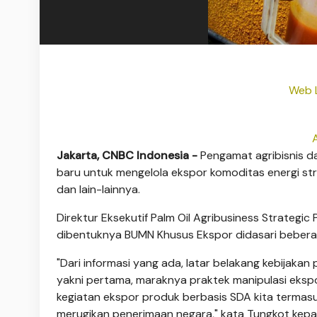
Web L
Jakarta, CNBC Indonesia -
Pengamat agribisnis d
baru untuk mengelola ekspor komoditas energi stra
dan lain-lainnya.
Direktur Eksekutif Palm Oil Agribusiness Strategic
dibentuknya BUMN Khusus Ekspor didasari beberap
"Dari informasi yang ada, latar belakang kebijaka
yakni pertama, maraknya praktek manipulasi eksp
kegiatan ekspor produk berbasis SDA kita termas
merugikan penerimaan negara," kata Tungkot kepa