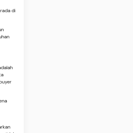
erada di
un
buhan
adalah
ta
 buyer
rena
arkan