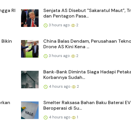
ngga RI
Senjata AS Disebut "Sakaratul Maut", 
dan Pentagon Pasa...
3 hours ago
2
 Bikin
China Balas Dendam, Perusahaan Tekno
Drone AS Kini Kena ...
3 hours ago
2
Bank-Bank Diminta Siaga Hadapi Petaka
Korbannya Sudah...
4 hours ago
2
orkan
Smelter Raksasa Bahan Baku Baterai EV
Beroperasi di Su...
4 hours ago
1