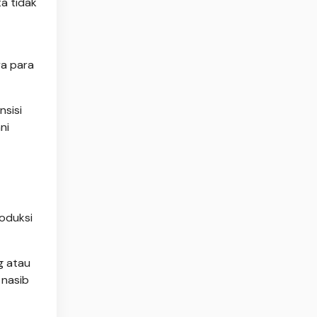
ta tidak
ya para
nsisi
ni
oduksi
g atau
 nasib