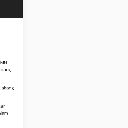
UMN
 bara,
elakang
sar
alam