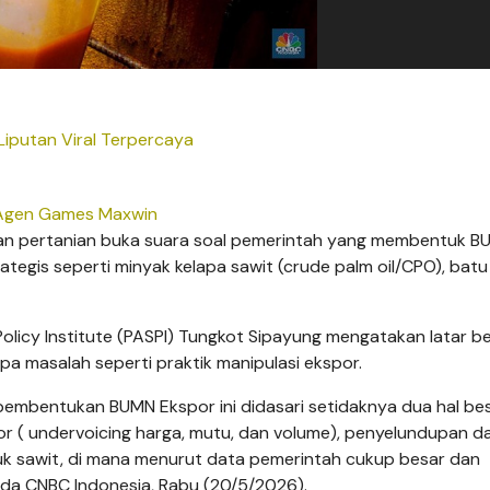
iputan Viral Terpercaya
Agen Games Maxwin
an pertanian buka suara soal pemerintah yang membentuk B
tegis seperti minyak kelapa sawit (crude palm oil/CPO), batu
 Policy Institute (PASPI) Tungkot Sipayung mengatakan latar b
a masalah seperti praktik manipulasi ekspor.
n pembentukan BUMN Ekspor ini didasari setidaknya dua hal be
or ( undervoicing harga, mutu, dan volume), penyelundupan d
uk sawit, di mana menurut data pemerintah cukup besar dan
da CNBC Indonesia, Rabu (20/5/2026).