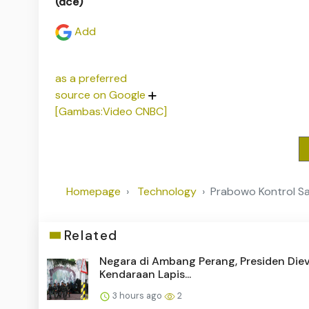
(dce)
Add
as a preferred
source on Google
[Gambas:Video CNBC]
Homepage
Technology
Prabowo Kontrol Saw
Related
Negara di Ambang Perang, Presiden Die
Kendaraan Lapis...
3 hours ago
2