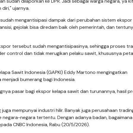
an sudah dilaporkan ke DPR. Jadi sebagai warga negara, ya ki
diri," ujarnya.
 sudah mengantisipasi dampak dari perubahan sistem ekspor
ransisi, gejolak bisa diredam baik oleh pemerintah, dan tentun
spor tersebut sudah mengantisipasinya, sehingga proses tra
der control dan tidak merugikan pelaku sawit, khususnya peta
apa Sawit Indonesia (GAPKI) Eddy Martono mengingatkan
a menjadi bumerang bagi Indonesia.
ya pasar bagi ekspor kelapa sawit dan turunannya, hasil pr
 juga mempunyai industri hilir. Banyak juga perusahaan tradin
ke negara-negara tertentu. Dengan adanya badan, bagaimana
epada CNBC Indonesia, Rabu (20/5/2026).