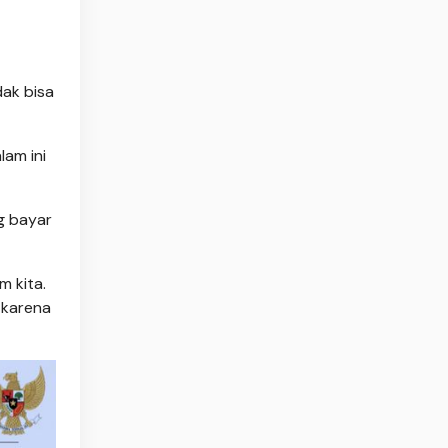
dak bisa
am ini
g bayar
m kita.
h karena