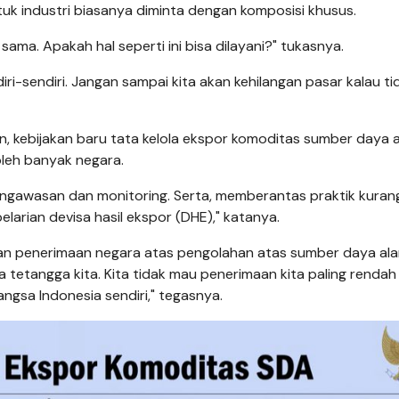
tuk industri biasanya diminta dengan komposisi khusus.
ama. Apakah hal seperti ini bisa dilayani?" tukasnya.
iri-sendiri. Jangan sampai kita akan kehilangan pasar kalau ti
kebijakan baru tata kelola ekspor komoditas sumber daya al
oleh banyak negara.
engawasan dan monitoring. Serta, memberantas praktik kuran
pelarian devisa hasil ekspor (DHE)," katanya.
dan penerimaan negara atas pengolahan atas sumber daya ala
ara tetangga kita. Kita tidak mau penerimaan kita paling renda
 bangsa Indonesia sendiri," tegasnya.