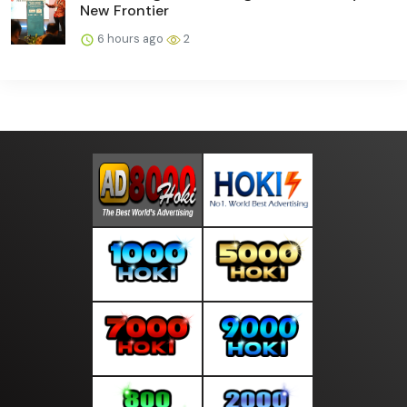
New Frontier
6 hours ago
2