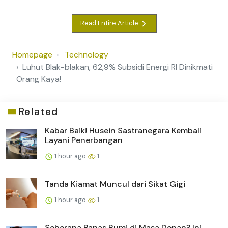
Read Entire Article
Homepage
Technology
Luhut Blak-blakan, 62,9% Subsidi Energi RI Dinikmati
Orang Kaya!
Related
Kabar Baik! Husein Sastranegara Kembali
Layani Penerbangan
1 hour ago
1
Tanda Kiamat Muncul dari Sikat Gigi
1 hour ago
1
Seberapa Panas Bumi di Masa Depan? Ini