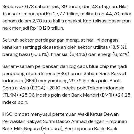
Sebanyak 678 saham naik, 89 turun, dan 48 stagnan. Nilai
transaksi mencapai Rp 27,77 triliun, melibatkan 44,70 miliar
saham dalam 2,70 juta kali transaksi. Kapitalisasi pasar pun
naik menjadi Rp 10.120 triliun.
Seluruh sektor perdagangan menguat hari ini dengan
kenaikan tertinggi dicatatkan oleh sektor utilitas (13,51%),
barang baku (10,61%), finansial (6,84%) dan energi (6,52%).
Saham-saham perbankan dan big caps blue chip menjadi
penopang utama kinerja IHSG hari ini. Saham Bank Rakyat
Indonesia (BBRI) menyumbang 29,79 indeks poin, Bank
Central Asia (BBCA) +28,10 indeks poin,Telkom Indonesia
(TLKM) +25,06 indeks poin dan Bank Mandiri (BMRI) +24,25
indeks poin.
IHSG lompat menyusul pertemuan Wakil Ketua Dewan
Perwakilan Rakyat Sufmi Dasco Ahmad dengan Himpunan
Bank Milik Negara (Himbara), Perhimpunan Bank-Bank