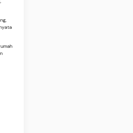
,
ing,
 nyata
 rumah
an