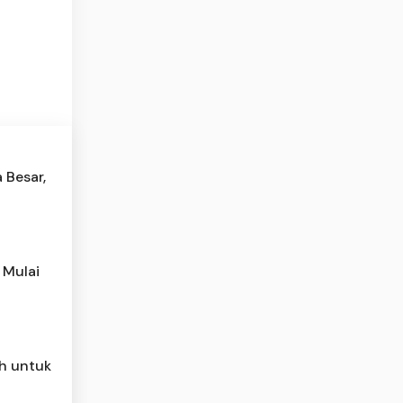
 Besar,
 Mulai
h untuk