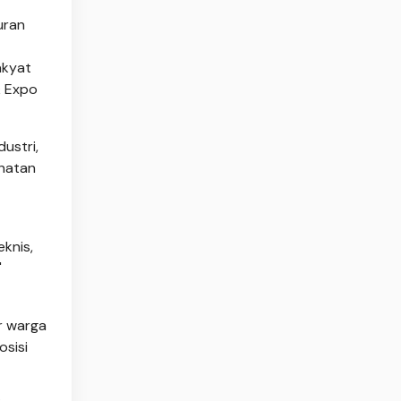
uran
akyat
& Expo
ustri,
ehatan
knis,
"
ar warga
sisi