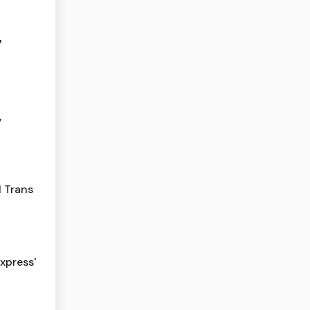
7
,
l Trans
xpress'