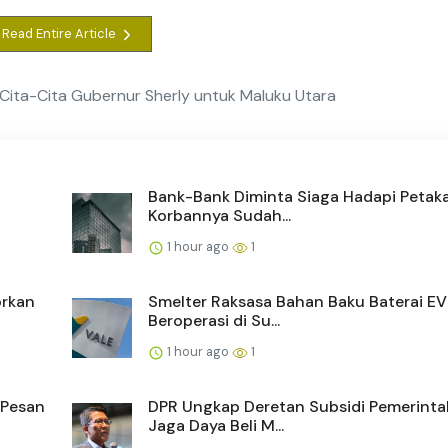
Read Entire Article
i Cita-Cita Gubernur Sherly untuk Maluku Utara
Bank-Bank Diminta Siaga Hadapi Petaka
Korbannya Sudah...
1 hour ago
1
orkan
Smelter Raksasa Bahan Baku Baterai EV
Beroperasi di Su...
1 hour ago
1
 Pesan
DPR Ungkap Deretan Subsidi Pemerinta
Jaga Daya Beli M...