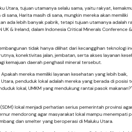
ku Utara, tujuan utamanya selalu sama, yaitu rakyat, kemakm
h di sana, Harita masih di sana, mungkin mereka akan memiliki
akan ada lebih banyak pabrik, tetapi tujuan utamanya adalah r
 UK & Ireland, dalam Indonesia Critical Minerals Conference 
bangunan tidak hanya dilihat dari kecanggihan teknologi ind
rutnya, konektivitas jalan, jembatan, serta akses layanan kes
gi kemajuan daerah penghasil mineral tersebut.
Apakah mereka memiliki layanan kesehatan yang lebih baik,
Utara, penduduk lokal adalah mereka yang berada di posisi te
nduduk lokal, UMKM yang mendukung rantai pasok makanan?
 (SDM) lokal menjadi perhatian serius pemerintah provinsi ag
bernur mendorong agar masyarakat lokal mampu menempati po
ambang dan smelter yang beroperasi di Maluku Utara.