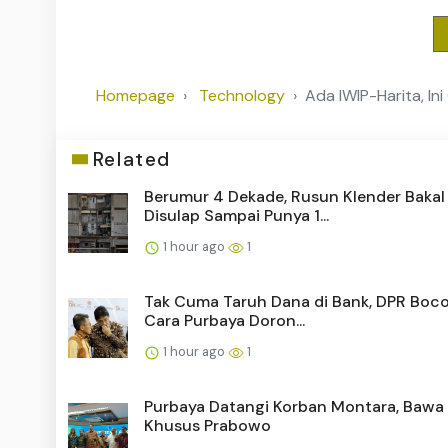
Homepage
Technology
Ada IWIP-Harita, In
Related
Berumur 4 Dekade, Rusun Klender Bakal
Disulap Sampai Punya 1...
1 hour ago
1
Tak Cuma Taruh Dana di Bank, DPR Boc
Cara Purbaya Doron...
1 hour ago
1
Purbaya Datangi Korban Montara, Bawa
Khusus Prabowo