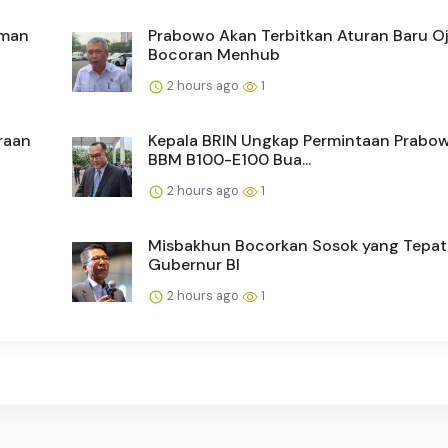
aman
Prabowo Akan Terbitkan Aturan Baru Ojo
Bocoran Menhub
2 hours ago
1
raan
Kepala BRIN Ungkap Permintaan Prabow
BBM B100-E100 Bua...
2 hours ago
1
Misbakhun Bocorkan Sosok yang Tepat
Gubernur BI
2 hours ago
1