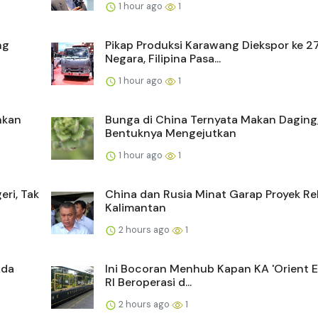
1 hour ago
1
ng
Pikap Produksi Karawang Diekspor ke 2
Negara, Filipina Pasa...
1 hour ago
1
inkan
Bunga di China Ternyata Makan Daging
Bentuknya Mengejutkan
1 hour ago
1
eri, Tak
China dan Rusia Minat Garap Proyek Re
Kalimantan
2 hours ago
1
Ada
Ini Bocoran Menhub Kapan KA 'Orient E
RI Beroperasi d...
2 hours ago
1