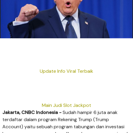
Update Info Viral Terbaik
Main Judi Slot Jackpot
Jakarta, CNBC Indonesia -
Sudah hampir 6 juta anak
terdaftar dalam program Rekening Trump (Trump
Account) yaitu sebuah program tabungan dan investasi