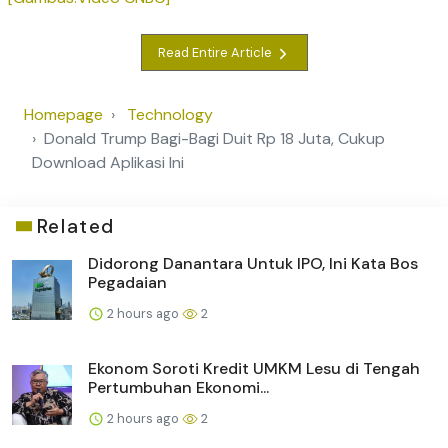
Read Entire Article
Homepage
Technology
Donald Trump Bagi-Bagi Duit Rp 18 Juta, Cukup
Download Aplikasi Ini
Related
Didorong Danantara Untuk IPO, Ini Kata Bos
Pegadaian
2 hours ago
2
Ekonom Soroti Kredit UMKM Lesu di Tengah
Pertumbuhan Ekonomi...
2 hours ago
2