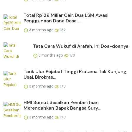
Total Rp129 Miliar Cair, Dua LSM Awasi
Penggunaan Dana Desa ...
3 months ago
182
Tata Cara Wukuf di Arafah, Ini Doa-doanya
3 months ago
179
Tarik Ulur Pejabat Tinggi Pratama Tak Kunjung
Usai, Birokras...
3 months ago
179
HMI Sumut Sesalkan Pemberitaan
Merendahkan Bapak Bangsa Sury...
3 months ago
179