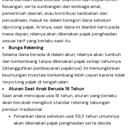
Keuangan, serta sumbangan dari lembaga amal,
pemerintah daerah, atau kontribusi tambahan dari
perusahaan, masuk ke dalam kategori dana sebelum
dipotong pajak. Artinya, saat dana ini diambil nanti pada
masa depan, nilainya akan dikenakan pajak penghasilan
sesuai tarif yang berlaku saat itu.
Bunga Rekening
Selama dana berada di dalam akun, nilainya akan tumbuh
dan berkembang tanpa dikenakan pajak setiap tahunnya
(ditangguhkan pembayaran pajaknya). Ini memungkinkan
keuntungan investasi berkembang lebih cepat karena tidak
terpotong pajak di tengah jalan.
Aturan Saat Anak Berusia 18 Tahun
Saat anak mencapai usia 18 tahun, aturan yang berlaku
akan berubah mengikuti standar rekening tabungan
pensiun tradisional.
Penarikan dana sebelum usia 59,5 tahun umumnya
akan dikenakan pajak penghasilan serta denda