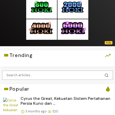
Trending
Popular
Cyrus the Great, Kekuatan Sistem Pertahanan
Persia Kuno dan ...
3 months ago
320