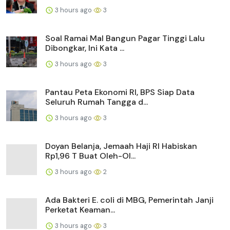
3 hours ago
3
Soal Ramai Mal Bangun Pagar Tinggi Lalu
Dibongkar, Ini Kata ...
3 hours ago
3
Pantau Peta Ekonomi RI, BPS Siap Data
Seluruh Rumah Tangga d...
3 hours ago
3
Doyan Belanja, Jemaah Haji RI Habiskan
Rp1,96 T Buat Oleh-Ol...
3 hours ago
2
Ada Bakteri E. coli di MBG, Pemerintah Janji
Perketat Keaman...
3 hours ago
3