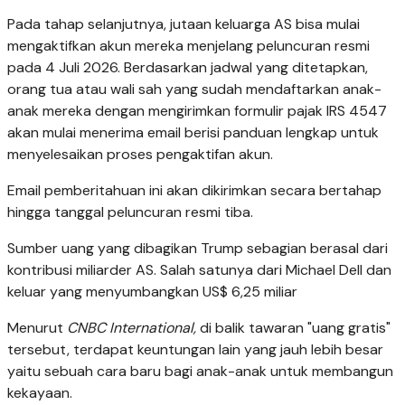
Pada tahap selanjutnya, jutaan keluarga AS bisa mulai
mengaktifkan akun mereka menjelang peluncuran resmi
pada 4 Juli 2026. Berdasarkan jadwal yang ditetapkan,
orang tua atau wali sah yang sudah mendaftarkan anak-
anak mereka dengan mengirimkan formulir pajak IRS 4547
akan mulai menerima email berisi panduan lengkap untuk
menyelesaikan proses pengaktifan akun.
Email pemberitahuan ini akan dikirimkan secara bertahap
hingga tanggal peluncuran resmi tiba.
Sumber uang yang dibagikan Trump sebagian berasal dari
kontribusi miliarder AS. Salah satunya dari Michael Dell dan
keluar yang menyumbangkan US$ 6,25 miliar
Menurut
CNBC International,
di balik tawaran "uang gratis"
tersebut, terdapat keuntungan lain yang jauh lebih besar
yaitu sebuah cara baru bagi anak-anak untuk membangun
kekayaan.