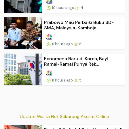
10 hours ago
4
Prabowo Mau Perbaiki Buku SD-
SMA, Malaysia-Kamboja...
11 hours ago
6
Fenomena Baru di Korea, Bayi
Ramai-Ramai Punya Rek...
11 hours ago
5
Update Warta Hot Sekarang Akurat Online