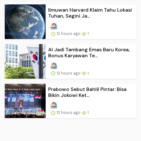
Ilmuwan Harvard Klaim Tahu Lokasi
Tuhan, Segini Ja...
12 hours ago
1
AI Jadi Tambang Emas Baru Korea,
Bonus Karyawan Te...
12 hours ago
1
Prabowo Sebut Bahlil Pintar: Bisa
Bikin Jokowi Ket...
12 hours ago
1