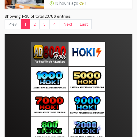
13 hours ago
1
Showing 1-38 of total 23786 entries.
Prev.
1
2
3
4
Next
Last