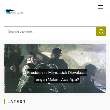
Previous
Next
Presiden Ini Mendadak Dievakuasi
Tengah Malam, Ada Apa?
LATEST