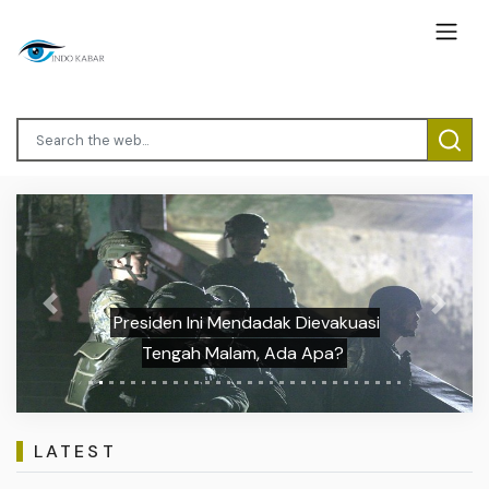
Previous
Next
Presiden Ini Mendadak Dievakuasi
Tengah Malam, Ada Apa?
LATEST