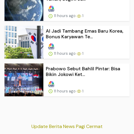
11 hours ago
1
AI Jadi Tambang Emas Baru Korea,
Bonus Karyawan Te...
11 hours ago
1
Prabowo Sebut Bahlil Pintar: Bisa
Bikin Jokowi Ket...
11 hours ago
1
Update Berita News Pagi Cermat