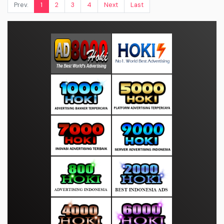
Prev.
1
2
3
4
Next
Last