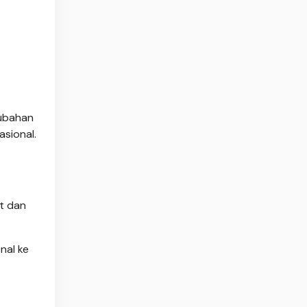
rubahan
sional.
t dan
nal ke