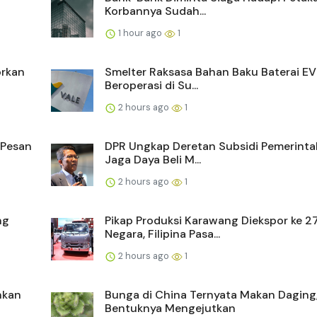
Korbannya Sudah...
1 hour ago
1
orkan
Smelter Raksasa Bahan Baku Baterai EV
Beroperasi di Su...
2 hours ago
1
 Pesan
DPR Ungkap Deretan Subsidi Pemerinta
Jaga Daya Beli M...
2 hours ago
1
ng
Pikap Produksi Karawang Diekspor ke 2
Negara, Filipina Pasa...
2 hours ago
1
inkan
Bunga di China Ternyata Makan Daging
Bentuknya Mengejutkan