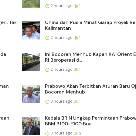
2 hours ago
1
eri, Tak
China dan Rusia Minat Garap Proyek Re
Kalimantan
2 hours ago
1
Ada
Ini Bocoran Menhub Kapan KA 'Orient E
RI Beroperasi d...
2 hours ago
1
aman
Prabowo Akan Terbitkan Aturan Baru Ojo
Bocoran Menhub
3 hours ago
1
raan
Kepala BRIN Ungkap Permintaan Prabow
BBM B100-E100 Bua...
3 hours ago
2