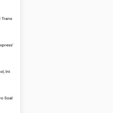
l Trans
xpress'
l, Ini
o Soal