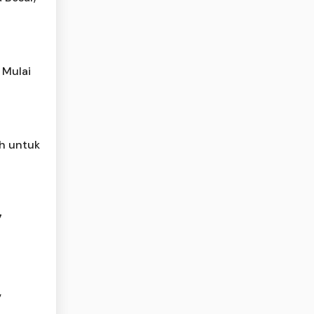
 Mulai
h untuk
7
,