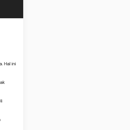
 Hal ini
yak
li
a