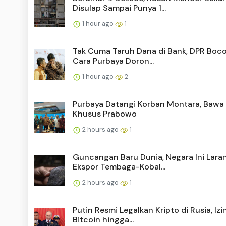
Disulap Sampai Punya 1...
1 hour ago
1
Tak Cuma Taruh Dana di Bank, DPR Boc
Cara Purbaya Doron...
1 hour ago
2
Purbaya Datangi Korban Montara, Bawa
Khusus Prabowo
2 hours ago
1
Guncangan Baru Dunia, Negara Ini Lara
Ekspor Tembaga-Kobal...
2 hours ago
1
Putin Resmi Legalkan Kripto di Rusia, Iz
Bitcoin hingga...