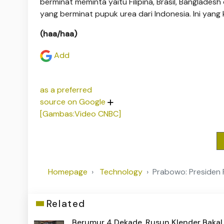
berminat meminta yaitu Filipina, Brasil, Banglade
yang berminat pupuk urea dari Indonesia. Ini yang
(haa/haa)
Add
as a preferred
source on Google
[Gambas:Video CNBC]
Homepage
Technology
Prabowo: Presiden R
Related
Berumur 4 Dekade, Rusun Klender Bakal