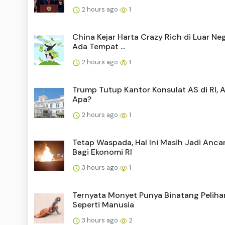
2 hours ago
1
China Kejar Harta Crazy Rich di Luar Neg
Ada Tempat ...
2 hours ago
1
Trump Tutup Kantor Konsulat AS di RI, 
Apa?
2 hours ago
1
Tetap Waspada, Hal Ini Masih Jadi Anc
Bagi Ekonomi RI
3 hours ago
1
Ternyata Monyet Punya Binatang Peliha
Seperti Manusia
3 hours ago
2